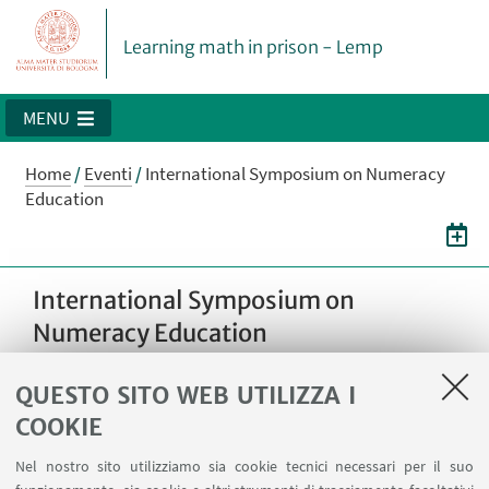
Learning math in prison - Lemp
MENU
Home
/
Eventi
/
International Symposium on Numeracy
Education
International Symposium on
Numeracy Education
QUESTO SITO WEB UTILIZZA I
20
MARZO
-
21
MARZO
2025
DATA:
COOKIE
dalle 9:00 alle 18:00
Nel nostro sito utilizziamo sia cookie tecnici necessari per il suo
School of Education, University of Galway,
LUOGO: