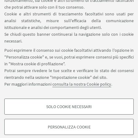
funzionamento, sia cookie e altri strumenti di tracciamento facoltativi
Ireland
che potrai attivare solo con il tuo consenso.
Conferenza
Cookie e altri strumenti di tracciamento facoltativi sono usati per
TIPO:
analisi statistiche, misure sull'efficacia della comunicazione
istituzionale e analisi dei comportamenti degli utenti.
Se chiudi questo banner continuerai la navigazione solo con i cookie
Presentazione del contributo di ricerca intitolato
necessari.
"
Seeking for design principles for numeracy
Puoi esprimere il consenso sui cookie facoltativi attivando l'opzione in
education in prison
" a cura di ricercatori/ricercatrici
"Personalizza cookie" e, se vuoi, potrai esprimere consensi più specifici
coinvolti/e nel progetto.
in "Mostra cookie di profilazione".
Potrai sempre rivedere le tue scelte e verificare lo stato dei consensi
rientrando nella sezione "Impostazione cookie" del sito.
Per maggiori informazioni
consulta la nostra Cookie policy
.
luca.decembrotto@unibo.it
SOLO COOKIE NECESSARI
COOKIE DI PROFILAZIONE - FACOLTATIVI
Si tratta di cookie utilizzati per analizzare le caratteristiche della navigazione
PERSONALIZZA COOKIE
degli utenti, creare profili in base al loro comportamento sul sito, per analisi
di marketing.
©Copyright 2026 - ALMA MATER STUDIORUM - Università di