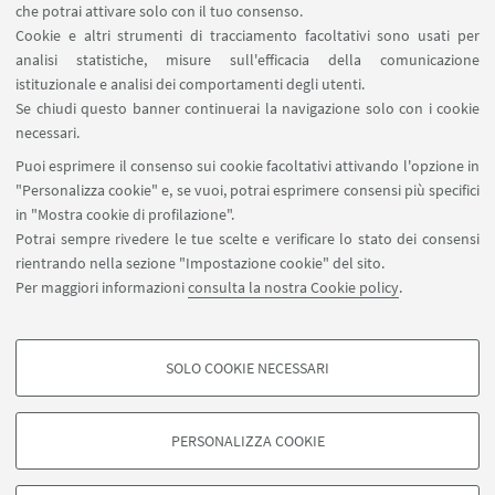
di ispirare e avvicinare alla scienza,
che potrai attivare solo con il tuo consenso.
rafforzando il senso di autoefficacia e
Cookie e altri strumenti di tracciamento facoltativi sono usati per
analisi statistiche, misure sull'efficacia della comunicazione
scardinando quelle barriere all’accesso che
istituzionale e analisi dei comportamenti degli utenti.
continuano a condizionare la scelta di
Se chiudi questo banner continuerai la navigazione solo con i cookie
carriere in ambito STEM, fin dalla più
necessari.
giovane età.
Puoi esprimere il consenso sui cookie facoltativi attivando l'opzione in
"Personalizza cookie" e, se vuoi, potrai esprimere consensi più specifici
in "Mostra cookie di profilazione".
Vai alla pagina
Potrai sempre rivedere le tue scelte e verificare lo stato dei consensi
rientrando nella sezione "Impostazione cookie" del sito.
Per maggiori informazioni
consulta la nostra Cookie policy
.
difa.invisibili@unibo.it
SOLO COOKIE NECESSARI
COOKIE DI PROFILAZIONE - FACOLTATIVI
Si tratta di cookie utilizzati per analizzare le caratteristiche della navigazione
PERSONALIZZA COOKIE
degli utenti, creare profili in base al loro comportamento sul sito, per analisi
di marketing.
©Copyright 2026 - ALMA MATER STUDIORUM - Università di