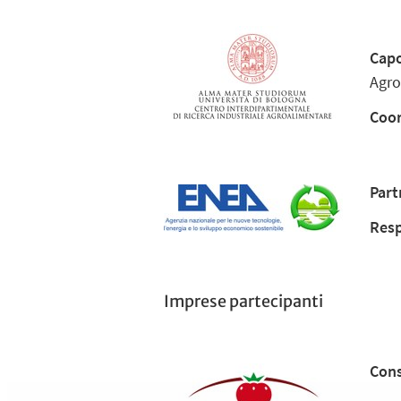
Capo
Agro
Coor
Part
Resp
Imprese partecipanti
Cons