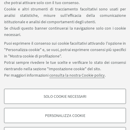
Il progetto FOOD CROSSING DISTRICT è
che potrai attivare solo con il tuo consenso.
co-finanziato dal Fondo europeo di
Cookie e altri strumenti di tracciamento facoltativi sono usati per
analisi statistiche, misure sull'efficacia della comunicazione
sviluppo regionale POR FESR 2014-2020
istituzionale e analisi dei comportamenti degli utenti.
della Regione Emilia-Romagna
Se chiudi questo banner continuerai la navigazione solo con i cookie
necessari.
Puoi esprimere il consenso sui cookie facoltativi attivando l'opzione in
"Personalizza cookie" e, se vuoi, potrai esprimere consensi più specifici
in "Mostra cookie di profilazione".
Potrai sempre rivedere le tue scelte e verificare lo stato dei consensi
rientrando nella sezione "Impostazione cookie" del sito.
Per maggiori informazioni
consulta la nostra Cookie policy
.
SOLO COOKIE NECESSARI
COOKIE DI PROFILAZIONE - FACOLTATIVI
Si tratta di cookie utilizzati per analizzare le caratteristiche della navigazione
PERSONALIZZA COOKIE
degli utenti, creare profili in base al loro comportamento sul sito, per analisi
di marketing.
©Copyright 2026 - ALMA MATER STUDIORUM - Università di