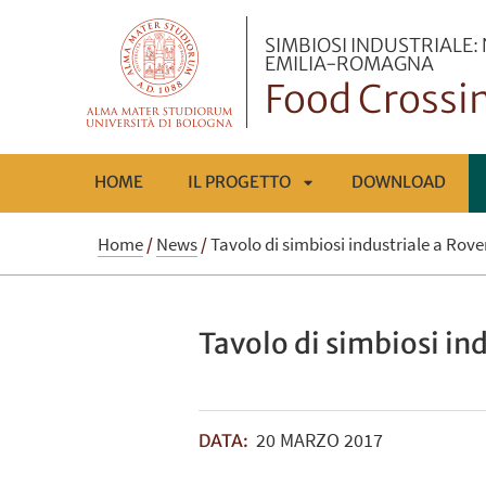
SIMBIOSI INDUSTRIALE:
EMILIA-ROMAGNA
Food Crossin
HOME
IL PROGETTO
DOWNLOAD
APRI
Home
/
News
/
Tavolo di simbiosi industriale a Rove
SOTTOMENÙ
Tavolo di simbiosi in
20
MARZO
2017
DATA: