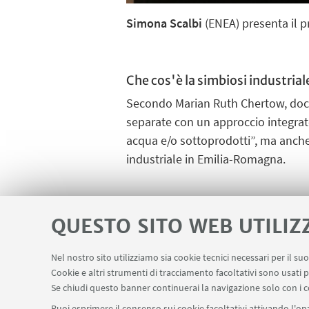
Simona Scalbi
(ENEA) presenta il p
Che cos'è la simbiosi industrial
Secondo Marian Ruth Chertow, docent
separate con un approccio integrat
acqua e/o sottoprodotti”, ma anche
industriale in Emilia-Romagna.
ALLEGATI
QUESTO SITO WEB UTILIZ
Poster Food Crossing Distr
Nel nostro sito utilizziamo sia cookie tecnici necessari per il s
Cookie e altri strumenti di tracciamento facoltativi sono usati p
Se chiudi questo banner continuerai la navigazione solo con i c
Programma Roveri Smart V
Puoi esprimere il consenso sui cookie facoltativi attivando l'opz