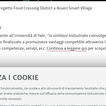
rogetto Food Crossing District a Roveri Smart Village
e
e all’Università di Yale, “la simbiosi industriale coinvolg
o finalizzato a promuovere vantaggi competitivi attraverso l
 competenze, servizi, ecc.
Continua a leggere qui
per scopri
ZA I COOKIE
ict
[ .pdf 152Kb ]
Food Crossing District a Ro
uo funzionamento, sia cookie e altri strumenti di tracciamento facoltativi che 
[ .pdf 3015Kb ]
er analisi statistiche, misure sull'efficacia della comunicazione istituzionale
ookie necessari.
illage
[ .pdf 545Kb ]
ione in "Personalizza cookie" e, se vuoi, potrai esprimere consensi più specif