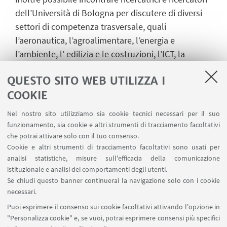
dell’Università di Bologna per discutere di diversi
settori di competenza trasversale, quali
l’aeronautica, l’agroalimentare, l’energia e
l’ambiente, l’ edilizia e le costruzioni, l’ICT, la
meccanica avanzata e materiali, le scienze della
QUESTO SITO WEB UTILIZZA I
vita e le tecnologie per la salute.
COOKIE
Molti i
workshop
in programma, nell'Arena Live
Research, nel corso dei quali saranno presentati
Nel nostro sito utilizziamo sia cookie tecnici necessari per il suo
funzionamento, sia cookie e altri strumenti di tracciamento facoltativi
alle imprese i migliori progetti di innovazione. Tra i
che potrai attivare solo con il tuo consenso.
progetti di ricerca industriale dell’Alma Mater, i
POR
Cookie e altri strumenti di tracciamento facoltativi sono usati per
FESR 2014-2020
coordinati e partecipati
analisi statistiche, misure sull'efficacia della comunicazione
dall’Università di Bologna. Presso lo stand D21,
istituzionale e analisi dei comportamenti degli utenti.
Se chiudi questo banner continuerai la navigazione solo con i cookie
padiglione 33, i visitatori potranno, inoltre, scoprire
necessari.
le attività dei Centri Interdipartimentali di Ricerca
Puoi esprimere il consenso sui cookie facoltativi attivando l'opzione in
Industriale.
"Personalizza cookie" e, se vuoi, potrai esprimere consensi più specifici