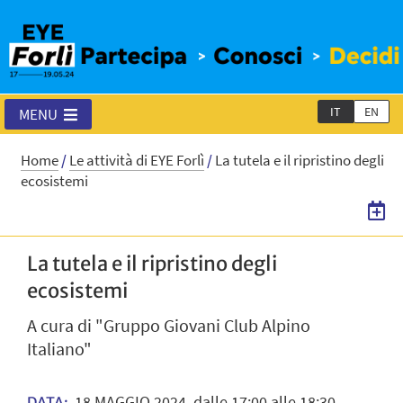
IT
EN
MENU
Home
/
Le attività di EYE Forlì
/
La tutela e il ripristino degli
ecosistemi
La tutela e il ripristino degli
ecosistemi
A cura di "Gruppo Giovani Club Alpino
Italiano"
18
MAGGIO
2024
dalle 17:00 alle 18:30
DATA: