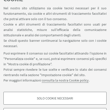
Nel nostro sito utilizziamo sia cookie tecnici necessari per il suo
funzionamento, sia cookie e altri strumenti di tracciamento facoltativi
che potrai attivare solo con il tuo consenso.
Cookie e altri strumenti di tracciamento facoltativi sono usati per
analisi statistiche, misure sull'efficacia della comunicazione
istituzionale e analisi dei comportamenti degli utenti.
Se chiudi questo banner continuerai la navigazione solo con i cookie
Leaflet
| ©
OpenStreetMap
necessari.
Puoi esprimere il consenso sui cookie facoltativi attivando l'opzione in
"Personalizza cookie" e, se vuoi, potrai esprimere consensi più specifici
in "Mostra cookie di profilazione".
Potrai sempre rivedere le tue scelte e verificare lo stato dei consensi
Piazzale Sante Solieri, 1, 47121 Forlì FC
rientrando nella sezione "Impostazione cookie" del sito.
0543 374807
Per maggiori informazioni
consulta la nostra Cookie policy
.
EYE-forli@unibo.it
SOLO COOKIE NECESSARI
Seguici su:
COOKIE DI PROFILAZIONE - FACOLTATIVI