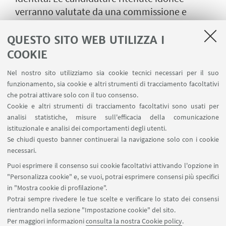
verranno valutate da una commissione e
selezionate in base a diversi criteri, tra cui
l'ordine di arrivo della domanda, il CV e le
QUESTO SITO WEB UTILIZZA I
competenze nell'organizzazione di eventi. I
COOKIE
volontari selezionati saranno chiamati a
Nel nostro sito utilizziamo sia cookie tecnici necessari per il suo
partecipare a riunioni di formazione e di
funzionamento, sia cookie e altri strumenti di tracciamento facoltativi
aggiornamento, a svolgere compiti
che potrai attivare solo con il tuo consenso.
nell'organizzazione delle attività e della
Cookie e altri strumenti di tracciamento facoltativi sono usati per
comunicazione, e a garantire il proprio
analisi statistiche, misure sull'efficacia della comunicazione
impegno fino al termine dell'evento.
istituzionale e analisi dei comportamenti degli utenti.
Se chiudi questo banner continuerai la navigazione solo con i cookie
necessari.
Siamo spiacenti, non è più possibile effettuare l'iscrizione.
Puoi esprimere il consenso sui cookie facoltativi attivando l'opzione in
"Personalizza cookie" e, se vuoi, potrai esprimere consensi più specifici
in "Mostra cookie di profilazione".
Potrai sempre rivedere le tue scelte e verificare lo stato dei consensi
Piazzale Sante Solieri, 1, 47121 Forlì FC
rientrando nella sezione "Impostazione cookie" del sito.
0543 374807
Per maggiori informazioni
consulta la nostra Cookie policy
.