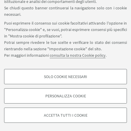
istituzionale e analisi dei comportamenti degli utenti.
Se chiudi questo banner continuerai la navigazione solo con i cookie
necessari.
Puoi esprimere il consenso sui cookie facoltativi attivando l'opzione in
"Personalizza cookie" e, se vuoi, potrai esprimere consensi più specifici
in "Mostra cookie di profilazione".
Potrai sempre rivedere le tue scelte e verificare lo stato dei consensi
rientrando nella sezione "Impostazione cookie" del sito.
Per maggiori informazioni
consulta la nostra Cookie policy
.
SOLO COOKIE NECESSARI
COOKIE DI PROFILAZIONE - FACOLTATIVI
Si tratta di cookie utilizzati per analizzare le caratteristiche della navigazione
PERSONALIZZA COOKIE
degli utenti, creare profili in base al loro comportamento sul sito, per analisi
di marketing.
©Copyright 2026 - ALMA MATER STUDIORUM - Università di
Mostra cookie di profilazione
Bologna - Via Zamboni, 33 - 40126 Bologna - PI: 01131710376 -
ACCETTA TUTTI I COOKIE
CF: 80007010376 -
Privacy
-
Note legali
-
Impostazioni Cookie
Google/Youtube Video