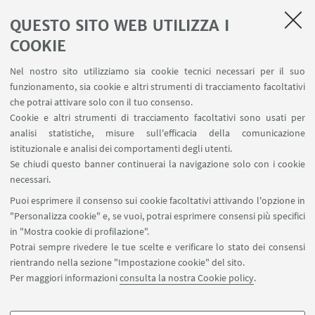
Professori preparati e gentili
QUESTO SITO WEB UTILIZZA I
Città meravigliosa e ricca di eventi
COOKIE
Possibilità di conoscere tante persone di
Nel nostro sito utilizziamo sia cookie tecnici necessari per il suo
provenienza diverse
funzionamento, sia cookie e altri strumenti di tracciamento facoltativi
che potrai attivare solo con il tuo consenso.
CONTRO:
Cookie e altri strumenti di tracciamento facoltativi sono usati per
analisi statistiche, misure sull'efficacia della comunicazione
Chiusura degli studenti spagnoli
istituzionale e analisi dei comportamenti degli utenti.
Se chiudi questo banner continuerai la navigazione solo con i cookie
Burocrazia e segreteria lente
necessari.
Puoi esprimere il consenso sui cookie facoltativi attivando l'opzione in
Alcuni esami pratici sono difficili da superare
"Personalizza cookie" e, se vuoi, potrai esprimere consensi più specifici
in "Mostra cookie di profilazione".
Criteri di voto finale non sempre equilibrati
Potrai sempre rivedere le tue scelte e verificare lo stato dei consensi
rientrando nella sezione "Impostazione cookie" del sito.
VOTO 7/8
Per maggiori informazioni
consulta la nostra Cookie policy
.