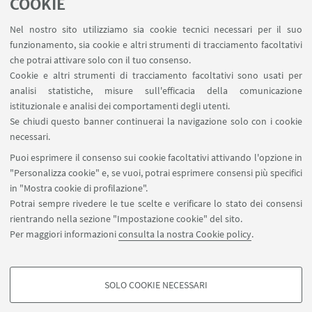
COOKIE
Scarica il programma dell'evento
Nel nostro sito utilizziamo sia cookie tecnici necessari per il suo
[ .pdf 862Kb ]
funzionamento, sia cookie e altri strumenti di tracciamento facoltativi
che potrai attivare solo con il tuo consenso.
Cookie e altri strumenti di tracciamento facoltativi sono usati per
analisi statistiche, misure sull'efficacia della comunicazione
CONTATTI
istituzionale e analisi dei comportamenti degli utenti.
Se chiudi questo banner continuerai la navigazione solo con i cookie
Bicoccaconlescuole
necessari.
Scrivi una mail
Puoi esprimere il consenso sui cookie facoltativi attivando l'opzione in
"Personalizza cookie" e, se vuoi, potrai esprimere consensi più specifici
in "Mostra cookie di profilazione".
Potrai sempre rivedere le tue scelte e verificare lo stato dei consensi
rientrando nella sezione "Impostazione cookie" del sito.
Per maggiori informazioni
consulta la nostra Cookie policy
.
SOLO COOKIE NECESSARI
Seguici su:
COOKIE DI PROFILAZIONE - FACOLTATIVI