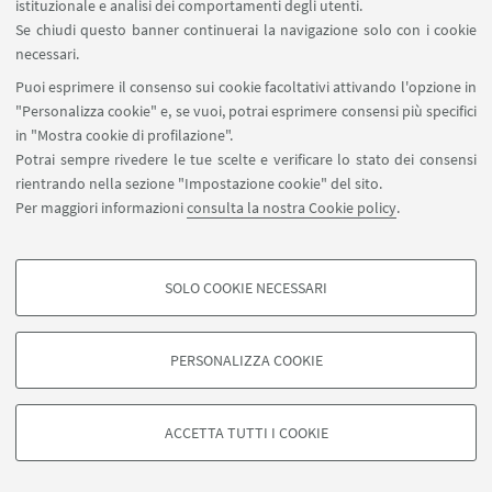
istituzionale e analisi dei comportamenti degli utenti.
Se chiudi questo banner continuerai la navigazione solo con i cookie
necessari.
Puoi esprimere il consenso sui cookie facoltativi attivando l'opzione in
"Personalizza cookie" e, se vuoi, potrai esprimere consensi più specifici
in "Mostra cookie di profilazione".
Potrai sempre rivedere le tue scelte e verificare lo stato dei consensi
rientrando nella sezione "Impostazione cookie" del sito.
Per maggiori informazioni
consulta la nostra Cookie policy
.
SOLO COOKIE NECESSARI
COOKIE DI PROFILAZIONE - FACOLTATIVI
Si tratta di cookie utilizzati per analizzare le caratteristiche della navigazione
PERSONALIZZA COOKIE
degli utenti, creare profili in base al loro comportamento sul sito, per analisi
di marketing.
©Copyright 2026 - ALMA MATER STUDIORUM - Università di
Mostra cookie di profilazione
Bologna - Via Zamboni, 33 - 40126 Bologna - PI: 01131710376 -
ACCETTA TUTTI I COOKIE
CF: 80007010376 -
Privacy
-
Note legali
-
Impostazioni Cookie
Google/Youtube Video