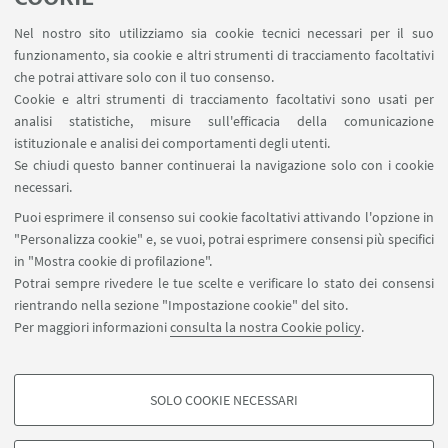
MindIcity
Nel nostro sito utilizziamo sia cookie tecnici necessari per il suo
funzionamento, sia cookie e altri strumenti di tracciamento facoltativi
che potrai attivare solo con il tuo consenso.
Cookie e altri strumenti di tracciamento facoltativi sono usati per
IN EVIDENZA
analisi statistiche, misure sull'efficacia della comunicazione
Il Gruppo MindIcity
istituzionale e analisi dei comportamenti degli utenti.
Se chiudi questo banner continuerai la navigazione solo con i cookie
necessari.
Puoi esprimere il consenso sui cookie facoltativi attivando l'opzione in
"Personalizza cookie" e, se vuoi, potrai esprimere consensi più specifici
in "Mostra cookie di profilazione".
Potrai sempre rivedere le tue scelte e verificare lo stato dei consensi
Dipartimento di Fisica, Via Irnerio 46 - 40126 Bologna
rientrando nella sezione "Impostazione cookie" del sito.
+39 051 2091095
Per maggiori informazioni
consulta la nostra Cookie policy
.
armando.bazzani@unibo.it
SOLO COOKIE NECESSARI
Seguici su:
COOKIE DI PROFILAZIONE - FACOLTATIVI