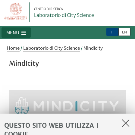
CENTRO DI RICERCA
Laboratorio di City Science
IT
EN
MENU
Home
/
Laboratorio di City Science
/
MindIcity
MindIcity
QUESTO SITO WEB UTILIZZA I
COOKIE