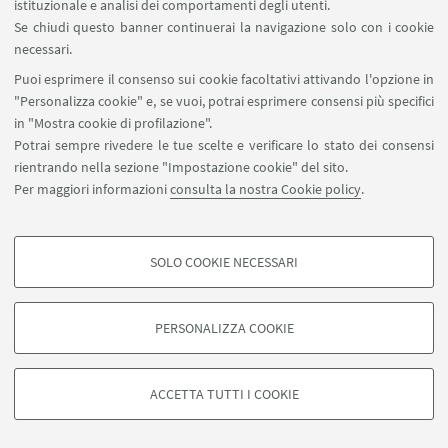
istituzionale e analisi dei comportamenti degli utenti.
Se chiudi questo banner continuerai la navigazione solo con i cookie
necessari.
Puoi esprimere il consenso sui cookie facoltativi attivando l'opzione in
"Personalizza cookie" e, se vuoi, potrai esprimere consensi più specifici
in "Mostra cookie di profilazione".
Potrai sempre rivedere le tue scelte e verificare lo stato dei consensi
rientrando nella sezione "Impostazione cookie" del sito.
Per maggiori informazioni
consulta la nostra Cookie policy
.
SOLO COOKIE NECESSARI
Seguici su:
COOKIE DI PROFILAZIONE - FACOLTATIVI
Si tratta di cookie utilizzati per analizzare le caratteristiche della navigazione
PERSONALIZZA COOKIE
degli utenti, creare profili in base al loro comportamento sul sito, per analisi
di marketing.
©Copyright 2026 - ALMA MATER STUDIORUM - Università di
Mostra cookie di profilazione
Bologna - Via Zamboni, 33 - 40126 Bologna - PI: 01131710376 -
ACCETTA TUTTI I COOKIE
CF: 80007010376 -
Privacy
-
Note legali
-
Impostazioni Cookie
Google/Youtube Video