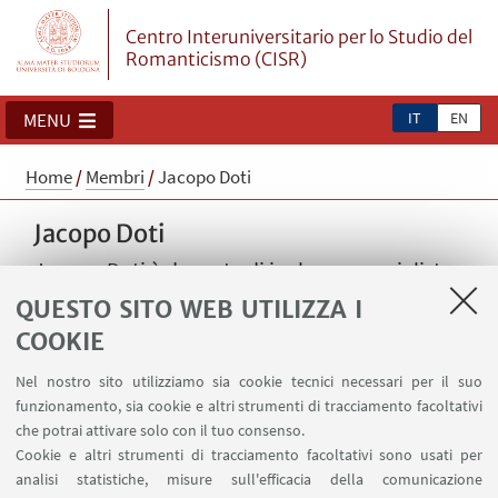
Centro Interuniversitario per lo Studio del
Romanticismo (CISR)
IT
EN
MENU
Home
/
Membri
/
Jacopo Doti
Jacopo Doti
Jacopo Doti è docente di inglese e specialista
in Letteratura Russa e Musicologia.
QUESTO SITO WEB UTILIZZA I
COOKIE
Email:
doti_jacopo@hotmail.com
Nel nostro sito utilizziamo sia cookie tecnici necessari per il suo
funzionamento, sia cookie e altri strumenti di tracciamento facoltativi
che potrai attivare solo con il tuo consenso.
Cookie e altri strumenti di tracciamento facoltativi sono usati per
analisi statistiche, misure sull'efficacia della comunicazione