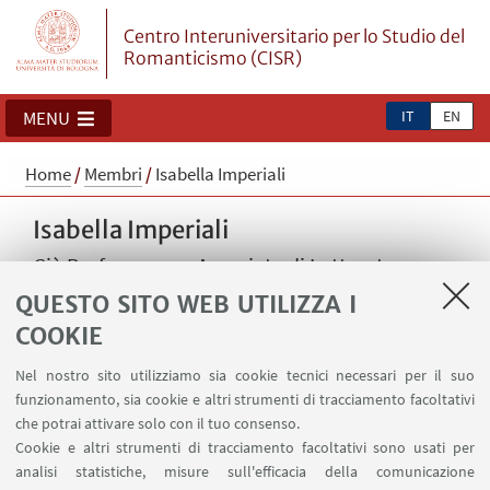
Centro Interuniversitario per lo Studio del
Romanticismo (CISR)
IT
EN
MENU
Home
/
Membri
/
Isabella Imperiali
Isabella Imperiali
Già Professoressa Associata di Letteratura
inglese presso l'Università La Sapienza di
QUESTO SITO WEB UTILIZZA I
Roma.
COOKIE
Nel nostro sito utilizziamo sia cookie tecnici necessari per il suo
funzionamento, sia cookie e altri strumenti di tracciamento facoltativi
che potrai attivare solo con il tuo consenso.
Cookie e altri strumenti di tracciamento facoltativi sono usati per
analisi statistiche, misure sull'efficacia della comunicazione