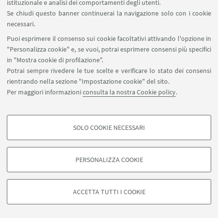
istituzionale e analisi dei comportamenti degli utenti.
Se chiudi questo banner continuerai la navigazione solo con i cookie
necessari.
Puoi esprimere il consenso sui cookie facoltativi attivando l'opzione in
"Personalizza cookie" e, se vuoi, potrai esprimere consensi più specifici
in "Mostra cookie di profilazione".
Potrai sempre rivedere le tue scelte e verificare lo stato dei consensi
rientrando nella sezione "Impostazione cookie" del sito.
Per maggiori informazioni
consulta la nostra Cookie policy
.
SOLO COOKIE NECESSARI
Seguici su:
COOKIE DI PROFILAZIONE - FACOLTATIVI
Si tratta di cookie utilizzati per analizzare le caratteristiche della navigazione
PERSONALIZZA COOKIE
degli utenti, creare profili in base al loro comportamento sul sito, per analisi
di marketing.
©Copyright 2026 - ALMA MATER STUDIORUM - Università di
Mostra cookie di profilazione
Bologna - Via Zamboni, 33 - 40126 Bologna - PI: 01131710376 -
ACCETTA TUTTI I COOKIE
CF: 80007010376 -
Privacy
-
Note legali
-
Impostazioni Cookie
Google/Youtube Video