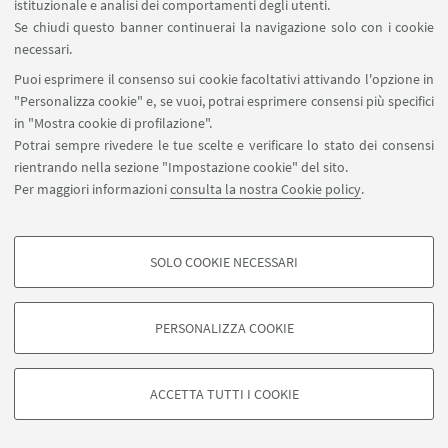
istituzionale e analisi dei comportamenti degli utenti.
Se chiudi questo banner continuerai la navigazione solo con i cookie
necessari.
Puoi esprimere il consenso sui cookie facoltativi attivando l'opzione in
"Personalizza cookie" e, se vuoi, potrai esprimere consensi più specifici
in "Mostra cookie di profilazione".
Potrai sempre rivedere le tue scelte e verificare lo stato dei consensi
rientrando nella sezione "Impostazione cookie" del sito.
Per maggiori informazioni
consulta la nostra Cookie policy
.
SOLO COOKIE NECESSARI
Seguici su:
COOKIE DI PROFILAZIONE - FACOLTATIVI
Si tratta di cookie utilizzati per analizzare le caratteristiche della navigazione
PERSONALIZZA COOKIE
degli utenti, creare profili in base al loro comportamento sul sito, per analisi
di marketing.
©Copyright 2026 - ALMA MATER STUDIORUM - Università di
Mostra cookie di profilazione
Bologna - Via Zamboni, 33 - 40126 Bologna - PI: 01131710376 -
ACCETTA TUTTI I COOKIE
CF: 80007010376 -
Privacy
-
Note legali
-
Impostazioni Cookie
Google/Youtube Video