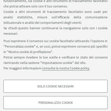
Prof.ssa Serena Baiesi:
serena.baiesi@unibo.it
funzionamento, sia cookie e altri strumenti di tracciamento facoltativi
che potrai attivare solo con il tuo consenso.
Prof.ssa Carlotta Farese:
carlotta.farese@unibo.it
Cookie e altri strumenti di tracciamento facoltativi sono usati per
analisi statistiche, misure sull'efficacia della comunicazione
istituzionale e analisi dei comportamenti degli utenti.
Se chiudi questo banner continuerai la navigazione solo con i cookie
👉Seguici sui nostri Social!
necessari.
PER NON PERDERE NEWS ED EVENTI,
SEGUICI
SU
Puoi esprimere il consenso sui cookie facoltativi attivando l'opzione in
FACEBOOK
,
INSTAGRAM
E
TWITTER
! 👍
"Personalizza cookie" e, se vuoi, potrai esprimere consensi più specifici
in "Mostra cookie di profilazione".
Potrai sempre rivedere le tue scelte e verificare lo stato dei consensi
rientrando nella sezione "Impostazione cookie" del sito.
Per maggiori informazioni
consulta la nostra Cookie policy
.
SOLO COOKIE NECESSARI
Seguici su:
COOKIE DI PROFILAZIONE - FACOLTATIVI
Si tratta di cookie utilizzati per analizzare le caratteristiche della navigazione
PERSONALIZZA COOKIE
degli utenti, creare profili in base al loro comportamento sul sito, per analisi
di marketing.
©Copyright 2026 - ALMA MATER STUDIORUM - Università di