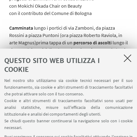
con
Mokichi Okada Chair on Beauty
con il contributo del Comune di Bologna
Camminata
lungo i portici di via Zamboni, da piazza
Rossini a piazza Puntoni (ora piazza Roberto Raviola, in
arte Magnus)
prima tappa di un
percorso di ascolti
lungo il
sistema dei Portici di Bologna (Patrimonio Unesco) che si
svolgerà lungo tutto il 2022.
Punto di incontro: piazza
QUESTO SITO WEB UTILIZZA I
Rossini angolo via Zamboni, 15 dicembre 2021 h 18
COOKIE
La passeggiata segue la
conferenza
di chiusura del ciclo
“
Il patrimonio della bellezza/The Heritage of
Nel nostro sito utilizziamo sia cookie tecnici necessari per il suo
Beauty
”,
Sulla natura della bellezza, sulla bellezza della
funzionamento, sia cookie e altri strumenti di tracciamento facoltativi
natura
, con Raffaele Milani (Università di Bologna)
che potrai attivare solo con il tuo consenso.
Cookie e altri strumenti di tracciamento facoltativi sono usati per
15 dicembre 2021
h 15
analisi statistiche, misure sull'efficacia della comunicazione
International Centre for the Humanities ‘Umberto Eco’
istituzionale e analisi dei comportamenti degli utenti.
- Department of the Arts (DAR) - Mokichi Okada Art and
Se chiudi questo banner continuerai la navigazione solo con i cookie
Culture Foundation
necessari.
Indirizzo conferenza: Sala Rossa, Via Marsala 26, Bologna
Puoi esprimere il consenso sui cookie facoltativi attivando l'opzione in