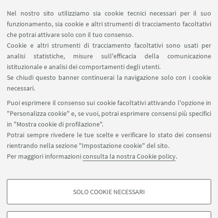
L'articolo, disponibile a
pagina 45
, affronta il ruolo
Nel nostro sito utilizziamo sia cookie tecnici necessari per il suo
degli ambienti estremi terrestri (deserti, sorgenti
funzionamento, sia cookie e altri strumenti di tracciamento facoltativi
idrotermali, regioni polari) come analoghi naturali
che potrai attivare solo con il tuo consenso.
per lo studio di processi geobiologici e biosfirme
Cookie e altri strumenti di tracciamento facoltativi sono usati per
potenzialmente rilevabili su Marte.
analisi statistiche, misure sull'efficacia della comunicazione
istituzionale e analisi dei comportamenti degli utenti.
Viene inoltre sottolineata la necessità di
Se chiudi questo banner continuerai la navigazione solo con i cookie
infrastrutture di ricerca integrate
, capaci di
necessari.
supportare studi multidisciplinari e attività sul
Puoi esprimere il consenso sui cookie facoltativi attivando l'opzione in
campo, fondamentali per la preparazione delle
"Personalizza cookie" e, se vuoi, potrai esprimere consensi più specifici
future missioni planetarie.
in "Mostra cookie di profilazione".
Potrai sempre rivedere le tue scelte e verificare lo stato dei consensi
📖 Leggi l’articolo completo qui:
rientrando nella sezione "Impostazione cookie" del sito.
https://www.geologicamente.it/257/ultima-
Per maggiori informazioni
consulta la nostra Cookie policy
.
uscita.html
SOLO COOKIE NECESSARI
COOKIE DI PROFILAZIONE - FACOLTATIVI