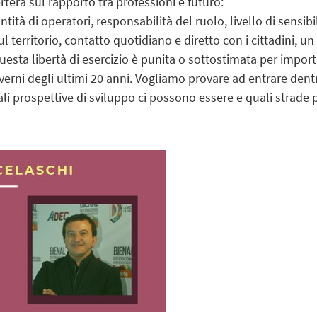
rterà sul rapporto tra professioni e futuro:
tità di operatori, responsabilità del ruolo, livello di sensibil
ul territorio, contatto quotidiano e diretto con i cittadini, u
esta libertà di esercizio è punita o sottostimata per impor
verni degli ultimi 20 anni. Vogliamo provare ad entrare den
li prospettive di sviluppo ci possono essere e quali strade