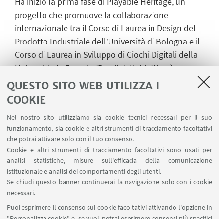
Ha inizio la prima fase di Playable Heritage, un
progetto che promuove la collaborazione
internazionale tra il Corso di Laurea in Design del
Prodotto Industriale dell’Università di Bologna e il
Corso di Laurea in Sviluppo di Giochi Digitali della
Universidade Feevale (Brasile). L'obiettivo è
sviluppare sinergie tra Game Design e
QUESTO SITO WEB UTILIZZA I
valorizzazione dei beni culturali.
COOKIE
In questa fase iniziale, una delegazione di docenti e
Nel nostro sito utilizziamo sia cookie tecnici necessari per il suo
studenti dell’Università di Bologna è in Brasile per
funzionamento, sia cookie e altri strumenti di tracciamento facoltativi
il kick-off, che prevede lectures, game jam e attività
che potrai attivare solo con il tuo consenso.
Cookie e altri strumenti di tracciamento facoltativi sono usati per
di co-design.
analisi statistiche, misure sull'efficacia della comunicazione
L’iniziativa è finanziata attraverso i Progetti
istituzionale e analisi dei comportamenti degli utenti.
Se chiudi questo banner continuerai la navigazione solo con i cookie
Innovativi nell'ambito degli accordi di
necessari.
cooperazione internazionale.
Puoi esprimere il consenso sui cookie facoltativi attivando l'opzione in
"Personalizza cookie" e, se vuoi, potrai esprimere consensi più specifici