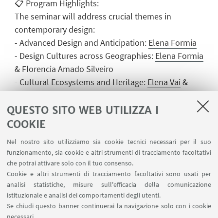
📋 Program Highlights:
The seminar will address crucial themes in
contemporary design:
- Advanced Design and Anticipation:
Elena Formia
- Design Cultures across Geographies:
Elena Formia
& Florencia Amado Silveiro
- Cultural Ecosystems and Heritage:
Elena Vai
&
Dolores De Lucchi
- Responsible Innovation and Gender:
Valentina
QUESTO SITO WEB UTILIZZA I
Gianfrate
&
Griselda Flesler
COOKIE
- Sustainability in Extreme Contexts:
Paulina
Nel nostro sito utilizziamo sia cookie tecnici necessari per il suo
Becerra
&
Laura Succini
funzionamento, sia cookie e altri strumenti di tracciamento facoltativi
che potrai attivare solo con il tuo consenso.
- This event is supported by prestigious
Cookie e altri strumenti di tracciamento facoltativi sono usati per
analisi statistiche, misure sull'efficacia della comunicazione
institutional partners:
istituzionale e analisi dei comportamenti degli utenti.
- Ministero dell’Università e della Ricerca (Italy)
Se chiudi questo banner continuerai la navigazione solo con i cookie
- European Union - NextGenerationEU
necessari.