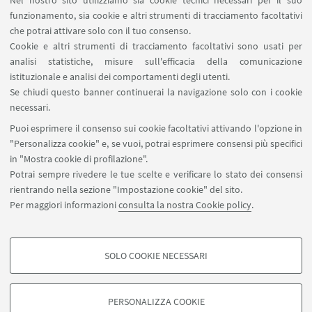
Nel nostro sito utilizziamo sia cookie tecnici necessari per il suo
funzionamento, sia cookie e altri strumenti di tracciamento facoltativi
che potrai attivare solo con il tuo consenso.
Cookie e altri strumenti di tracciamento facoltativi sono usati per
analisi statistiche, misure sull'efficacia della comunicazione
istituzionale e analisi dei comportamenti degli utenti.
Se chiudi questo banner continuerai la navigazione solo con i cookie
IN EVIDENZA
necessari.
Puoi esprimere il consenso sui cookie facoltativi attivando l'opzione in
Scopri di più
"Personalizza cookie" e, se vuoi, potrai esprimere consensi più specifici
in "Mostra cookie di profilazione".
Potrai sempre rivedere le tue scelte e verificare lo stato dei consensi
rientrando nella sezione "Impostazione cookie" del sito.
Per maggiori informazioni
consulta la nostra Cookie policy
.
SOLO COOKIE NECESSARI
Seguici su:
COOKIE DI PROFILAZIONE - FACOLTATIVI
Si tratta di cookie utilizzati per analizzare le caratteristiche della navigazione
PERSONALIZZA COOKIE
degli utenti, creare profili in base al loro comportamento sul sito, per analisi