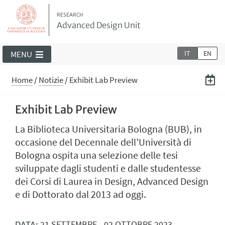
RESEARCH
Advanced Design Unit
IT
EN
MENU
Home
/
Notizie
/
Exhibit Lab Preview
Exhibit Lab Preview
La Biblioteca Universitaria Bologna (BUB), in
occasione del Decennale dell’Università di
Bologna ospita una selezione delle tesi
sviluppate dagli studenti e dalle studentesse
dei Corsi di Laurea in Design, Advanced Design
e di Dottorato dal 2013 ad oggi.
21
SETTEMBRE
-
02
OTTOBRE
2023
DATA: