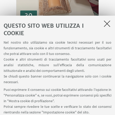
30
TIROCINIO
SET
QUESTO SITO WEB UTILIZZA I
COOKIE
Tirocinio Chirurgia
Nel nostro sito utilizziamo sia cookie tecnici necessari per il suo
funzionamento, sia cookie e altri strumenti di tracciamento facoltativi
che potrai attivare solo con il tuo consenso.
Cookie e altri strumenti di tracciamento facoltativi sono usati per
Vedi tutti
analisi statistiche, misure sull'efficacia della comunicazione
istituzionale e analisi dei comportamenti degli utenti.
Se chiudi questo banner continuerai la navigazione solo con i cookie
necessari.
Puoi esprimere il consenso sui cookie facoltativi attivando l'opzione in
DIMEVET, Via Tolara di Sopra 50, 40064 Ozzano
"Personalizza cookie" e, se vuoi, potrai esprimere consensi più specifici
dell'Emilia (BO), Italy
in "Mostra cookie di profilazione".
+39 051 2097057
Potrai sempre rivedere le tue scelte e verificare lo stato dei consensi
dimevet.csl@unibo.it
rientrando nella sezione "Impostazione cookie" del sito.