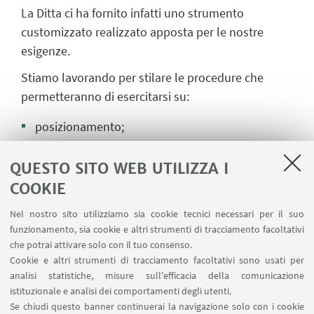
La Ditta ci ha fornito infatti uno strumento
customizzato realizzato apposta per le nostre
esigenze.
Stiamo lavorando per stilare le procedure che
permetteranno di esercitarsi su:
posizionamento;
collimazione;
QUESTO SITO WEB UTILIZZA I
COOKIE
calcolo valori di scatto (kV e mAs).
Nel nostro sito utilizziamo sia cookie tecnici necessari per il suo
Un sentito ringraziamento ad IPS
funzionamento, sia cookie e altri strumenti di tracciamento facoltativi
MEDICAL per la sensibilità e la generosità
che potrai attivare solo con il tuo consenso.
dimostrata verso il nostro CSL!
Cookie e altri strumenti di tracciamento facoltativi sono usati per
analisi statistiche, misure sull'efficacia della comunicazione
istituzionale e analisi dei comportamenti degli utenti.
Se chiudi questo banner continuerai la navigazione solo con i cookie