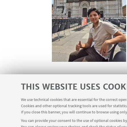
espantar por el hecho de salir de
gran universidad, una de las mejor
THIS WEBSITE USES COOK
tu jornada. Hazlo
.”
We use technical cookies that are essential for the correct ope
Cookies and other optional tracking tools are used for statistic
If you close this banner, you will continue to browse using only
You can provide your consent to the use of optional cookies by 
You can always review your choices and check the status of you