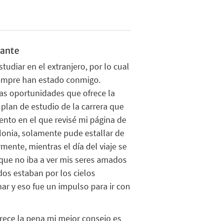
ante
udiar en el extranjero
, por lo cual
siempre han estado conmigo.
as oportunidades que ofrece la
 plan de estudio de la carrera que
ento en
el que revisé mi página de
lonia
, solamente pude estallar de
rmente, mientras el día del viaje se
 que no
iba a ver
mis seres amados
dos estaban por los cielos
r y eso fue un impulso para ir con
merece la pena mi mejor consejo es