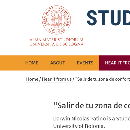
HOME
ABOUT
EVENTS
HEAR IT FR
Home
/
Hear it from us
/
“Salir de tu zona de confor
“Salir de tu zona de c
Darwin Nicolas Patino is a Stud
University of Bolonia.