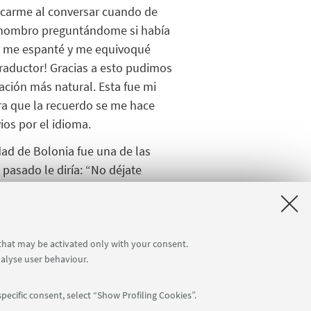
vocarme al conversar cuando de
l hombro preguntándome si había
ar me espanté y me equivoqué
raductor!
Gracias a esto pudimos
ación más natural
. Esta fue mi
ora que la recuerdo se me hace
ios por el idioma
.
dad de
Bolonia
fue una de las
l pasado le
diría
: “
No
déjate
ito de la experiencia.
Unibo
es una
vida, amigos y risas que harás en
 that may be activated only with your consent.
nalyse user behaviour.
pecific consent, select “Show Profiling Cookies”.