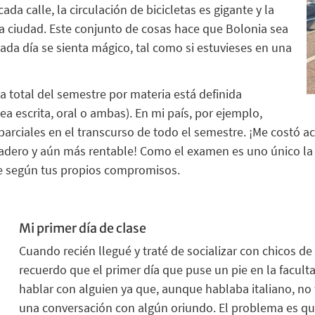
da calle, la circulación de bicicletas es gigante y la
la ciudad. Este conjunto de cosas hace que
Bolonia
sea
ada día se sienta mágico, tal como si estuvieses en una
a total del semestre por materia está definida
ea escrita, oral o ambas)
.
E
n mi país
, por ejemplo,
parciales en el transcurso de todo el semestre.
¡Me costó a
vadero y aún más rentable!
Como el examen es uno
único
l
te
según
tus propios compromisos
.
Mi primer
día
de clase
Cuando recién
llegué
y trat
é
de socializar con chicos de
recuerdo que el primer día que puse un pie en la facult
hablar con alguien ya que, aunque hablaba italiano, no 
una conversación con algún oriundo.
El problema es qu