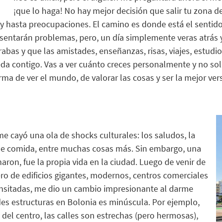
¡que lo haga!
No hay mejor decisión que salir tu zona de
 hasta preocupaciones. El camino es donde está el sentid
resentarán problemas, pero, un día simplemente veras atrás 
bas y que las amistades, enseñanzas, risas, viajes, estudio
eda contigo
.
V
as a ver cuánto creces personalmente y no so
ma de ver el mundo, de valorar las cosas y ser la mejor ver
me cayó una ola de shocks culturales
:
los saludos, la
 de comida
,
entre muchas cosas más. Sin embargo, una
ron, fue la propia vida en la ciudad.
Luego de venir de
o de edificios gigantes, modernos, centros comerciales
nsitadas, me
dio
un cambio impresionante al darme
es estructuras
en
Bolonia
es minúscula
.
Por
ejemplo,
 del centro, las calles son estrechas
(
pero hermosas
)
,