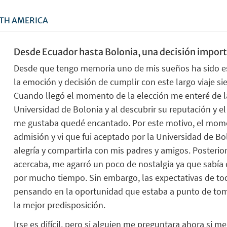
UTH AMERICA
Desde Ecuador hasta
Bolonia
, una
decisión
import
Desde que tengo memoria uno de mis sueños ha sido est
la emoción y decisión de
cumplir con
este largo viaje 
Cuando
llegó
el momento de l
a
elección
me enteré de l
Universidad de
Bolonia
y al
descubrir
su
reputación
y el
me gustaba qued
é encantado
.
Por
este motivo, el mom
admisión y vi que fui aceptado por la
U
niversidad
de
Bo
alegría y compartirla con mis padres y amigos
.
Pos
terio
acercaba
,
me
agarró
un poco de nostalgia ya que sabía
por mucho tiemp
o.
S
in embargo, las expectativas de to
pensando en la oportunidad que estaba a punto de toma
la mejor predisposición
.
Irse es difícil, pero si alguien me preguntara ahora si 