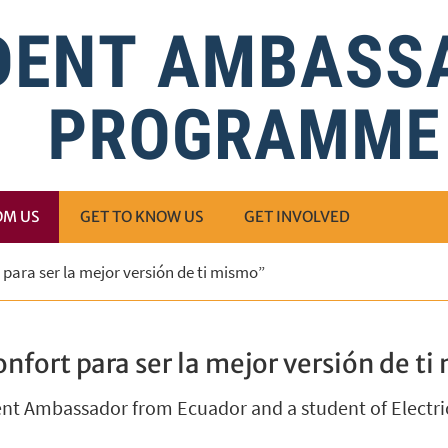
OM US
GET TO KNOW US
GET INVOLVED
t para ser la mejor versión de ti mismo”
onfort para ser la mejor versión de t
ent Ambassador from Ecuador and a student of Electri