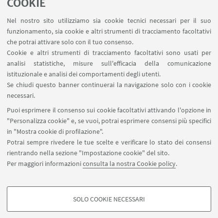
COOKIE
Nicole Monti,
Almacube
@Theatre n. 7
Nel nostro sito utilizziamo sia cookie tecnici necessari per il suo
funzionamento, sia cookie e altri strumenti di tracciamento facoltativi
Giorgio Ciron,
Associazione InnovUp
@Theatre n.
che potrai attivare solo con il tuo consenso.
8
Cookie e altri strumenti di tracciamento facoltativi sono usati per
analisi statistiche, misure sull'efficacia della comunicazione
istituzionale e analisi dei comportamenti degli utenti.
Catia Tolomelli,
Stud-ENT for Africa
@Theatre n. 9
Se chiudi questo banner continuerai la navigazione solo con i cookie
necessari.
Puoi esprimere il consenso sui cookie facoltativi attivando l'opzione in
"Personalizza cookie" e, se vuoi, potrai esprimere consensi più specifici
in "Mostra cookie di profilazione".
Potrai sempre rivedere le tue scelte e verificare lo stato dei consensi
rientrando nella sezione "Impostazione cookie" del sito.
startupday@unibo.it
Per maggiori informazioni
consulta la nostra Cookie policy
.
Contatti
Area stampa
SOLO COOKIE NECESSARI
Edizioni precedenti
COOKIE DI PROFILAZIONE - FACOLTATIVI