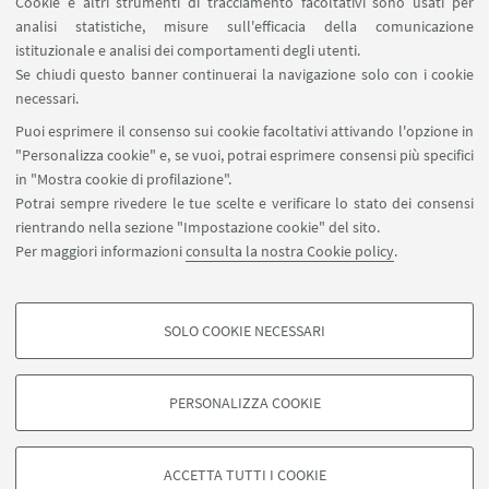
all'innovazione tecnologica, LUMO guida la
Cookie e altri strumenti di tracciamento facoltativi sono usati per
analisi statistiche, misure sull'efficacia della comunicazione
transizione verso l’energia del futuro.
istituzionale e analisi dei comportamenti degli utenti.
#greenenergy #urbanlighting #LUMO
Se chiudi questo banner continuerai la navigazione solo con i cookie
necessari.
Puoi esprimere il consenso sui cookie facoltativi attivando l'opzione in
"Personalizza cookie" e, se vuoi, potrai esprimere consensi più specifici
in "Mostra cookie di profilazione".
Potrai sempre rivedere le tue scelte e verificare lo stato dei consensi
rientrando nella sezione "Impostazione cookie" del sito.
startupday@unibo.it
Per maggiori informazioni
consulta la nostra Cookie policy
.
Contatti
Area stampa
SOLO COOKIE NECESSARI
Edizioni precedenti
COOKIE DI PROFILAZIONE - FACOLTATIVI
Si tratta di cookie utilizzati per analizzare le caratteristiche della navigazione
PERSONALIZZA COOKIE
degli utenti, creare profili in base al loro comportamento sul sito, per analisi
di marketing.
©Copyright 2026 - ALMA MATER STUDIORUM - Università di
Mostra cookie di profilazione
Bologna - Via Zamboni, 33 - 40126 Bologna - PI: 01131710376 -
ACCETTA TUTTI I COOKIE
CF: 80007010376 -
Privacy
-
Note legali
-
Impostazioni Cookie