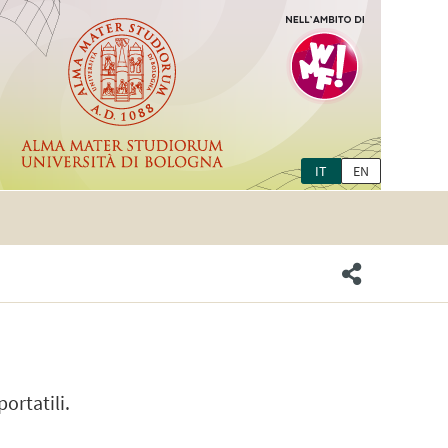
IT
EN
ortatili.