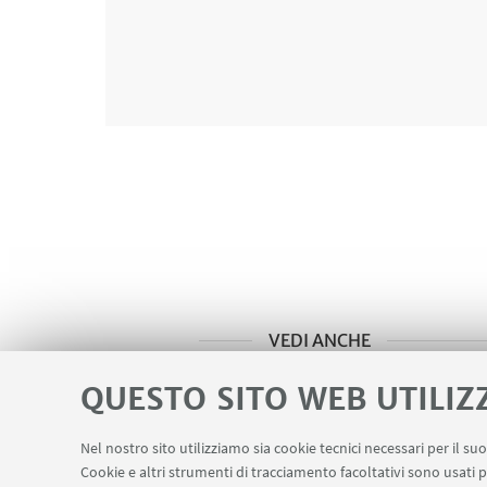
VEDI ANCHE
Call for StartUp 2023
QUESTO SITO WEB UTILIZ
Bando, form di candidatura e 
Nel nostro sito utilizziamo sia cookie tecnici necessari per il s
Cookie e altri strumenti di tracciamento facoltativi sono usati p