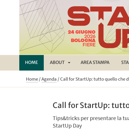
HOME
ABOUT
AREA STAMPA
STA
APRI
Home
/
Agenda
/
Call for StartUp: tutto quello che 
SOTTOMENÙ
Call for StartUp: tut
Tips&tricks per presentare la tu
StartUp Day