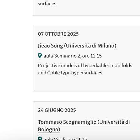
surfaces
07
OTTOBRE
2025
Jieao Song (Università di Milano)
aula Seminario 2, ore 11:15
Projective models of hyperkähler manifolds
and Coble type hypersurfaces
24
GIUGNO
2025
Tommaso Scognamiglio (Università di
Bologna)
aula Vitali, ore 11:15