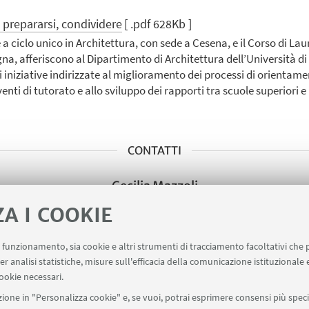
 prepararsi, condividere
[ .pdf 628Kb ]
 a ciclo unico in Architettura, con sede a Cesena, e il Corso di Lau
gna, afferiscono al Dipartimento di Architettura dell’Università
niziative indirizzate al miglioramento dei processi di orientament
enti di tutorato e allo sviluppo dei rapporti tra scuole superiori e
CONTATTI
Cecilia Mazzoli
Scrivi una mail
ZA I COOKIE
uo funzionamento, sia cookie e altri strumenti di tracciamento facoltativi che 
er analisi statistiche, misure sull'efficacia della comunicazione istituzionale
ookie necessari.
ione in "Personalizza cookie" e, se vuoi, potrai esprimere consensi più specif