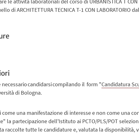
are le attività laboratoriali del corso di URBANISTICA T CO
 quello di ARCHITETTURA TECNICA T-1 CON LABORATORIO dalle
ure
ori
 è necessario candidarsi compilando il form "
Candidatura Scu
ersità di Bologna.
si come una manifestazione di interesse e non
come una con
" la partecipazione dell'Istituto ai PCTO/PLS/POT selezionat
ta raccolte tutte le candidature e, valutata la disponibilità,