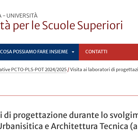
 - UNIVERSITÀ
ità per le Scuole Superiori
COSA POSSIAMO FARE INSIEME
CONTATTI
APRI
iative PCTO-PLS-POT 2024/2025
/
Visita ai laboratori di progettaz
OMENÙ
SOTTOMENÙ
ri di progettazione durante lo svolgi
Urbanisitica e Architettura Tecnica 