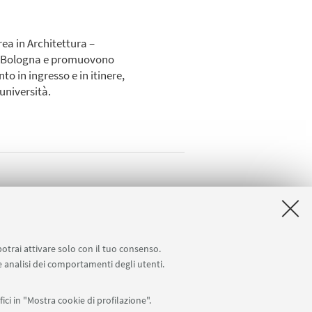
rea in Architettura –
 di Bologna e promuovono
o in ingresso e in itinere,
 università.
potrai attivare solo con il tuo consenso.
 e analisi dei comportamenti degli utenti.
ici in "Mostra cookie di profilazione".