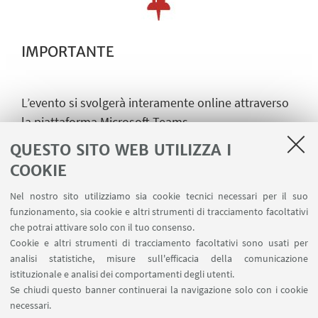
IMPORTANTE
L’evento si svolgerà interamente online attraverso
la piattaforma Microsoft Teams.
QUESTO SITO WEB UTILIZZA I
Per poter partecipare al meglio al Virtual Open Day
si raccomanda di scaricare Microsoft Teams. E'
COOKIE
comunque possibile partecipare all'evento anche
Nel nostro sito utilizziamo sia cookie tecnici necessari per il suo
accedendo a Microsoft Teams tramite web; per fare
funzionamento, sia cookie e altri strumenti di tracciamento facoltativi
ciò utilizzare il browser Chrome o Microsoft
che potrai attivare solo con il tuo consenso.
Cookie e altri strumenti di tracciamento facoltativi sono usati per
Edge (non utilizzare Internet Explorer).
analisi statistiche, misure sull'efficacia della comunicazione
istituzionale e analisi dei comportamenti degli utenti.
Se chiudi questo banner continuerai la navigazione solo con i cookie
IN EVIDENZA
necessari.