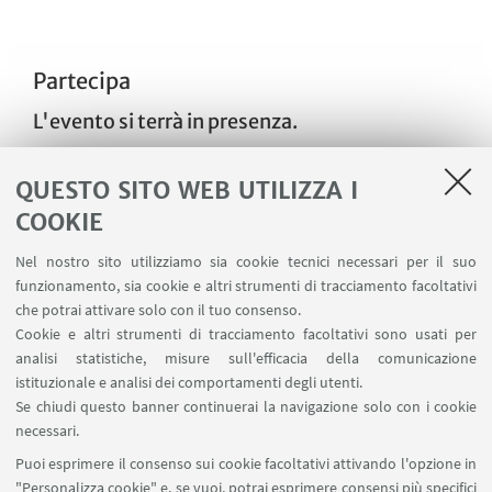
Partecipa
L'evento si terrà in presenza.
Registrazione obbligatoria
perché il
QUESTO SITO WEB UTILIZZA I
numero dei posti è limitato.
Iscriviti
COOKIE
Il ritrovo con gli iscritti è presso la portineria del
Dipartimento di Scienze Mediche Veterinarie (Via
Nel nostro sito utilizziamo sia cookie tecnici necessari per il suo
Tolara di Sopra 50, Ozzano Emilia)
funzionamento, sia cookie e altri strumenti di tracciamento facoltativi
che potrai attivare solo con il tuo consenso.
Cookie e altri strumenti di tracciamento facoltativi sono usati per
analisi statistiche, misure sull'efficacia della comunicazione
IN ATTESA DELL'OPEN DAY ...
istituzionale e analisi dei comportamenti degli utenti.
Se chiudi questo banner continuerai la navigazione solo con i cookie
necessari.
Puoi esprimere il consenso sui cookie facoltativi attivando l'opzione in
CONTATTI
"Personalizza cookie" e, se vuoi, potrai esprimere consensi più specifici