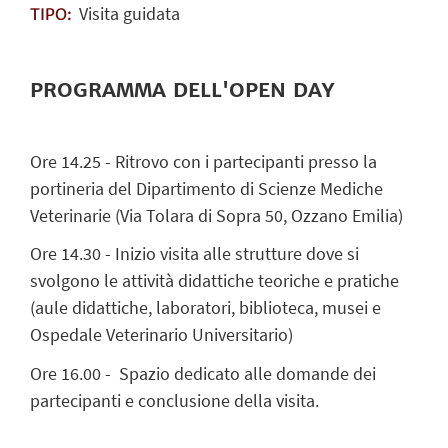
Visita guidata
TIPO:
PROGRAMMA DELL'OPEN DAY
Ore 14.
25
-
R
itrovo con i partecipanti
presso la
portineria del Dipartimento di Scienze Mediche
Veterinarie (Via
Tolara
di Sopra 50, Ozzano Emilia)
Ore 14.
30
-
I
nizio visita
alle strutture
dove si
svolgono le attività
didattiche teoriche e pratiche
(
aule didattiche, laboratori, biblioteca, musei e
Ospedale Veterinario Universitario
)
O
re
16.00
-
Spazio dedicato alle domande dei
partecipanti e conclusione della visita
.