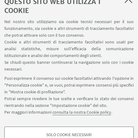
QUESTO SITO WEB UTILIZZA I
COOKIE
Informazioni sul Curriculum
Nel nostro sito utilizziamo sia cookie tecnici necessari per il suo
Financial and Business
funzionamento, sia cookie e altri strumenti di tracciamento facoltativi
Management
che potrai attivare solo con il tuo consenso.
Cookie e altri strumenti di tracciamento facoltativi sono usati per
Scrivi una mail
analisi statistiche, misure sull'efficacia della comunicazione
istituzionale e analisi dei comportamenti degli utenti.
Se chiudi questo banner continuerai la navigazione solo con i cookie
Angela Marchini
necessari.
Scrivi una mail
Puoi esprimere il consenso sui cookie facoltativi attivando l'opzione in
"Personalizza cookie" e, se vuoi, potrai esprimere consensi più specifici
in "Mostra cookie di profilazione".
Potrai sempre rivedere le tue scelte e verificare lo stato dei consensi
rientrando nella sezione "Impostazione cookie" del sito.
Per maggiori informazioni
consulta la nostra Cookie policy
.
SOLO COOKIE NECESSARI
Seguici su: