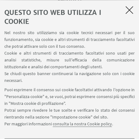
QUESTO SITO WEB UTILIZZA I
Professor Ivana Vassura
COOKIE
Scrivi una mail
Nel nostro sito utilizziamo sia cookie tecnici necessari per il suo
funzionamento, sia cookie e altri strumenti di tracciamento facoltativi
Prof.ssa Erika Scavetta
che potrai attivare solo con il tuo consenso.
Cookie e altri strumenti di tracciamento facoltativi sono usati per
Scrivi una mail
analisi statistiche, misure sull'efficacia della comunicazione
istituzionale e analisi dei comportamenti degli utenti.
Se chiudi questo banner continuerai la navigazione solo con i cookie
Annalisa Muzzi
necessari.
Scrivi una mail
Puoi esprimere il consenso sui cookie facoltativi attivando l'opzione in
"Personalizza cookie" e, se vuoi, potrai esprimere consensi più specifici
in "Mostra cookie di profilazione".
Potrai sempre rivedere le tue scelte e verificare lo stato dei consensi
rientrando nella sezione "Impostazione cookie" del sito.
Per maggiori informazioni
consulta la nostra Cookie policy
.