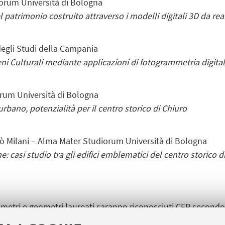
iorum Università di Bologna
atrimonio costruito attraverso i modelli digitali 3D da rea
degli Studi della Campania
eni Culturali mediante applicazioni di fotogrammetria digita
orum Università di Bologna
rbano, potenzialità per il centro storico di Chiuro
olò Milani – Alma Mater Studiorum Università di Bologna
e: casi studio tra gli edifici emblematici del centro storico d
 geometri e geometri laureati saranno riconosciuti CFP second