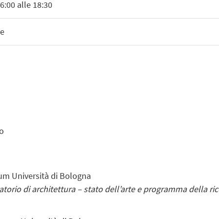
6:00 alle 18:30
ne
ro
um Università di Bologna
ratorio di architettura – stato dell’arte e programma della ri