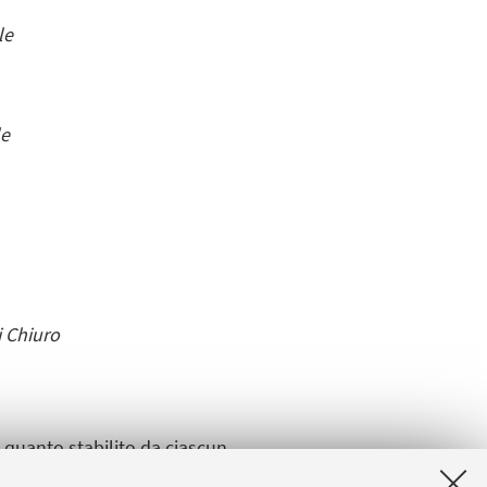
le
le
i Chiuro
o quanto stabilito da ciascun