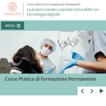
CORSO PRATICO DI FORMAZIONE PERMANENTE
La protesi totale e parziale rimovibile con
tecnologia digitale
MENU
Corso Pratico di Formazione Permanente
Protesi totale digitale
Arco Facciale Digitale
Progettazione full-arch su impianti
Play