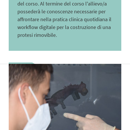
del corso. Al termine del corso l'allievo/a
possederà le conoscenze necessarie per
affrontare nella pratica clinica quotidiana il
workflow digitale per la costruzione di una
protesi rimovibile.