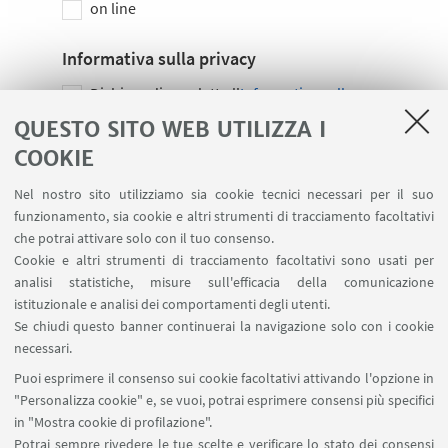
on line
Informativa sulla privacy
Dichiaro di aver letto l'
Informativa sulla
privacy
QUESTO SITO WEB UTILIZZA I
COOKIE
Dichiaro di voler ottenere l'iscrizione alla
mailing list per le finalità e nei modi di cui al
Nel nostro sito utilizziamo sia cookie tecnici necessari per il suo
punto II dell'informativa
funzionamento, sia cookie e altri strumenti di tracciamento facoltativi
che potrai attivare solo con il tuo consenso.
Captcha
Cookie e altri strumenti di tracciamento facoltativi sono usati per
Il seguente controllo serve per prevenire
analisi statistiche, misure sull'efficacia della comunicazione
registrazioni automatiche. Seleziona il check:
istituzionale e analisi dei comportamenti degli utenti.
Se chiudi questo banner continuerai la navigazione solo con i cookie
necessari.
Puoi esprimere il consenso sui cookie facoltativi attivando l'opzione in
"Personalizza cookie" e, se vuoi, potrai esprimere consensi più specifici
in "Mostra cookie di profilazione".
Potrai sempre rivedere le tue scelte e verificare lo stato dei consensi