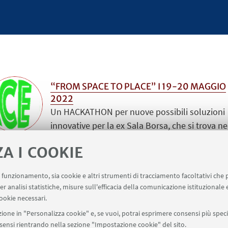
“FROM SPACE TO PLACE” I 19-20 MAGGIO
2022
Un HACKATHON per nuove possibili soluzioni
innovative per la ex Sala Borsa, che si trova ne
sede della Camera di commercio nel centro
ZA I COOKIE
storico di Forlì. Al primo team un premio di €
1.000. Deadline: 9 maggio alle 12.
uo funzionamento, sia cookie e altri strumenti di tracciamento facoltativi che 
er analisi statistiche, misure sull'efficacia della comunicazione istituzionale
ookie necessari.
ione in "Personalizza cookie" e, se vuoi, potrai esprimere consensi più specif
onsensi rientrando nella sezione "Impostazione cookie" del sito.