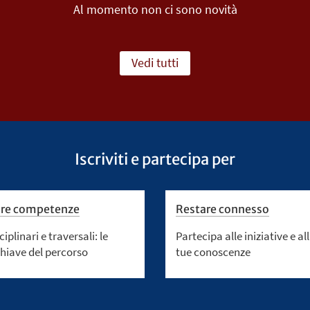
Al momento non ci sono novità
Vedi tutti
Iscriviti e partecipa per
ire competenze
Restare connesso
ciplinari e traversali: le
Partecipa alle iniziative e al
chiave del percorso
tue conoscenze