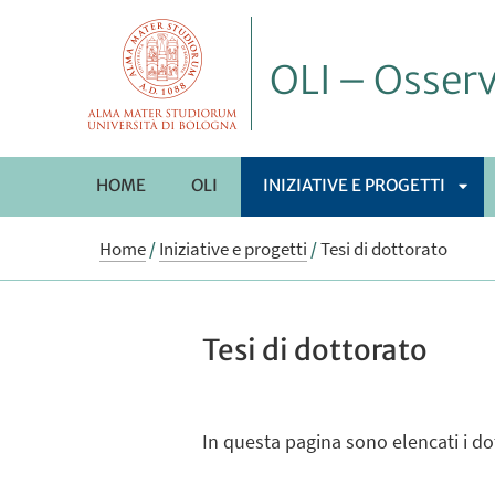
OLI – Osserv
HOME
OLI
INIZIATIVE E PROGETTI
APR
Home
/
Iniziative e progetti
/
Tesi di dottorato
SOT
Tesi di dottorato
In questa pagina sono elencati i dot