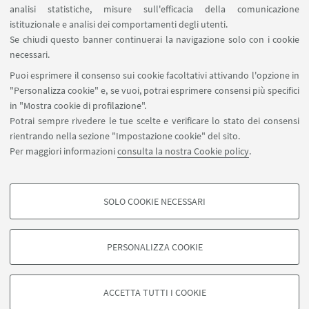
analisi statistiche, misure sull'efficacia della comunicazione
istituzionale e analisi dei comportamenti degli utenti.
Se chiudi questo banner continuerai la navigazione solo con i cookie
necessari.
Puoi esprimere il consenso sui cookie facoltativi attivando l'opzione in
2
1
"Personalizza cookie" e, se vuoi, potrai esprimere consensi più specifici
Successivi
in "Mostra cookie di profilazione".
7
Potrai sempre rivedere le tue scelte e verificare lo stato dei consensi
elementi
rientrando nella sezione "Impostazione cookie" del sito.
»
Per maggiori informazioni
consulta la nostra Cookie policy
.
Dipartimento di Storia Culture Civiltà, piazza S. Giovanni in
Monte 2 - 40124 Bologna
disci.memobo@unibo.it
SOLO COOKIE NECESSARI
COOKIE DI PROFILAZIONE - FACOLTATIVI
Si tratta di cookie utilizzati per analizzare le caratteristiche della navigazione
PERSONALIZZA COOKIE
degli utenti, creare profili in base al loro comportamento sul sito, per analisi
di marketing.
©Copyright 2026 - ALMA MATER STUDIORUM - Università di
Mostra cookie di profilazione
Bologna - Via Zamboni, 33 - 40126 Bologna - PI: 01131710376 -
ACCETTA TUTTI I COOKIE
CF: 80007010376 -
Privacy
-
Note legali
-
Impostazioni Cookie