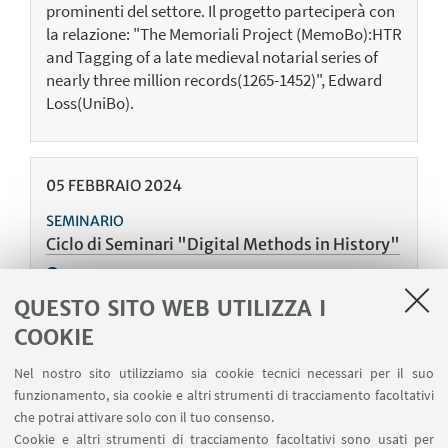
prominenti del settore. Il progetto parteciperà con
la relazione: "The Memoriali Project (MemoBo):HTR
and Tagging of a late medieval notarial series of
nearly three million records(1265-1452)", Edward
Loss(UniBo).
05
FEBBRAIO
2024
SEMINARIO
Ciclo di Seminari "Digital Methods in History"
European University Institute - EUI, Sala del
Torrino, Villa Salviati, Via Bolognese 156, 50139
QUESTO SITO WEB UTILIZZA I
Firenze
COOKIE
Intervento all'interno del ciclo di seminari "Digital
Nel nostro sito utilizziamo sia cookie tecnici necessari per il suo
Methods in History" dell'EUI. Titolo: Transkribus
funzionamento, sia cookie e altri strumenti di tracciamento facoltativi
and late medieval notarial records: the MemoBo
che potrai attivare solo con il tuo consenso.
experience with transcription software" (Edward
Cookie e altri strumenti di tracciamento facoltativi sono usati per
Loss - UniBo)