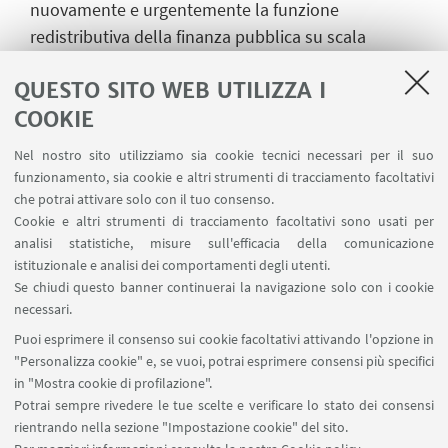
nuovamente e urgentemente la funzione
redistributiva della finanza pubblica su scala
quantomeno europea. Lo Stato e le organizzazioni
QUESTO SITO WEB UTILIZZA I
di Stati, tornati al centro dell’interventismo
COOKIE
economico-politico prima con la pandemia
mondiale e poi con la guerra russo-ucraina sul
Nel nostro sito utilizziamo sia cookie tecnici necessari per il suo
continente europeo, si confermano un centro di
funzionamento, sia cookie e altri strumenti di tracciamento facoltativi
riferimento anche per questa parte del discorso
che potrai attivare solo con il tuo consenso.
Cookie e altri strumenti di tracciamento facoltativi sono usati per
pubblico che riguarda la povertà. Ed ecco allora
analisi statistiche, misure sull'efficacia della comunicazione
evocate le altre due figure del trittico come
istituzionale e analisi dei comportamenti degli utenti.
compone il titolo di questo incontro: Sovrani e
Se chiudi questo banner continuerai la navigazione solo con i cookie
Prìncipi. Analizziamoli di seguito.
necessari.
Puoi esprimere il consenso sui cookie facoltativi attivando l'opzione in
"Personalizza cookie" e, se vuoi, potrai esprimere consensi più specifici
in "Mostra cookie di profilazione".
Potrai sempre rivedere le tue scelte e verificare lo stato dei consensi
rientrando nella sezione "Impostazione cookie" del sito.