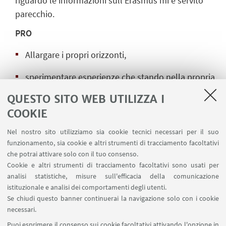
riguardo le informazioni sull’Erasmus mi è servito
parecchio.
PRO
Allargare i propri orizzonti,
sperimentare esperienze che stando nella propria
comfort zone non si avrebbero mai sperimentato,
QUESTO SITO WEB UTILIZZA I
COOKIE
apprendere una nuova lingua e implementare
l’inglese,
Nel nostro sito utilizziamo sia cookie tecnici necessari per il suo
funzionamento, sia cookie e altri strumenti di tracciamento facoltativi
conoscere un’infinità di nuove persone (o almeno
che potrai attivare solo con il tuo consenso.
averne la possibilità),
Cookie e altri strumenti di tracciamento facoltativi sono usati per
analisi statistiche, misure sull'efficacia della comunicazione
fare molta pratica all’Università,
istituzionale e analisi dei comportamenti degli utenti.
Se chiudi questo banner continuerai la navigazione solo con i cookie
vivere in un altro Paese conoscendone la cultura.
necessari.
Puoi esprimere il consenso sui cookie facoltativi attivando l'opzione in