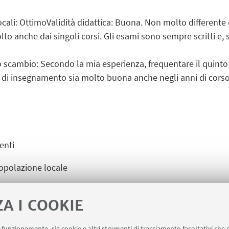
locali: OttimoValidità didattica: Buona. Non molto differente
o anche dai singoli corsi. Gli esami sono sempre scritti e
o scambio: Secondo la mia esperienza, frequentare il quint
tà di insegnamento sia molto buona anche negli anni di cors
enti
popolazione locale
a tra le migliori in Spagna
ZA I COOKIE
uo funzionamento, sia cookie e altri strumenti di tracciamento facoltativi che 