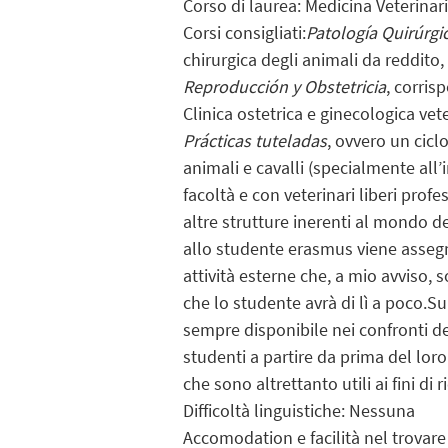
Corso di laurea: Medicina Veterinar
Corsi consigliati:
Patolog
ía Quir
úrgi
chirurgica degli animali da reddito, 
Reproducci
ón y Obstetricia
, corris
Clinica ostetrica e ginecologica veter
Pr
ácticas tuteladas
, ovvero un cicl
animali e cavalli (specialmente all’
facoltà e con veterinari liberi profe
altre strutture inerenti al mondo d
allo studente erasmus viene assegn
attività esterne che, a mio avviso,
che lo studente avrà di lì a poco.Su
sempre disponibile nei confronti de
studenti a partire da prima del loro
che sono altrettanto utili ai fini di
Difficoltà linguistiche: Nessuna
Accomodation e facilità nel trovare 