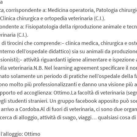
ia
ca
, corrispondente a: Medicina operatoria, Patologia chirurgi
Clinica chirurgica e ortopedia veterinaria (C.I.).
pondente a: Fisiopatologia della riproduzione animale e tecnic
inaria (C.I.).
o di tirocini che comprende:– clinica medica, chirurgica e oste
interno dell’ospedale didattico) sia su animali da produzione 
ssionisti);– attività riguardanti igiene alimentare e ispezione 
ella veterinaria.N.B. Nel learning agreement specificare il n
ato solamente un periodo di pratiche nell’ospedale della fa
 sono molto più professionalizzanti e danno una visione più 
pporto ed accoglienza: Ottimo.La facoltà di veterinaria (segre
gli studenti stranieri. Un gruppo facebook apposito può sodd
 arrivo a Cordoba.Al di fuori di veterinaria, ci sono due orga
 ricerca di alloggio, attività di svago, viaggi… qualsiasi cosa d
l’alloggio: Ottimo