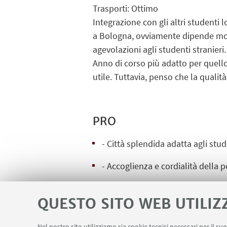
Trasporti: Ottimo
Integrazione con gli altri studenti 
a Bologna, ovviamente dipende molt
agevolazioni agli studenti stranieri.
Anno di corso più adatto per quell
utile. Tuttavia, penso che la quali
PRO
- Città splendida adatta agli stud
- Accoglienza e cordialità della 
- Facoltà di Veterinaria annoverat
QUESTO SITO WEB UTILIZ
CONTRO
Nel nostro sito utilizziamo sia cookie tecnici necessari per il s