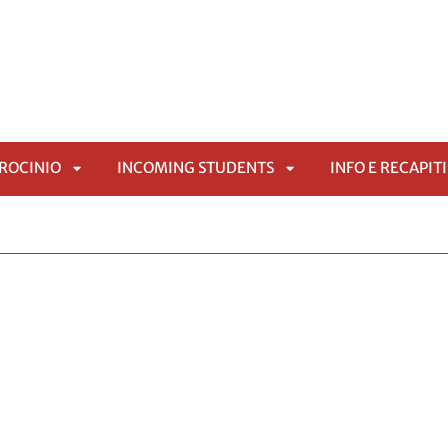
IROCINIO
INCOMING STUDENTS
INFO E RECAPITI
APRI
APRI
SOTTOMENÙ
SOTTOMENÙ