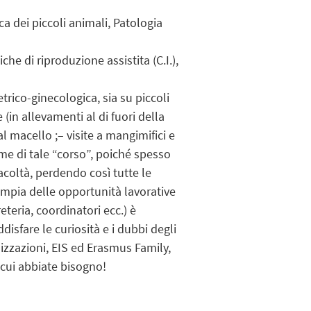
ca dei piccoli animali, Patologia
he di riproduzione assistita (C.I.),
trico-ginecologica, sia su piccoli
(in allevamenti al di fuori della
al macello ;– visite a mangimifici e
ome di tale “corso”, poiché spesso
coltà, perdendo così tutte le
ampia delle opportunità lavorative
teria, coordinatori ecc.) è
isfare le curiosità e i dubbi degli
nizzazioni, EIS ed Erasmus Family,
i cui abbiate bisogno!