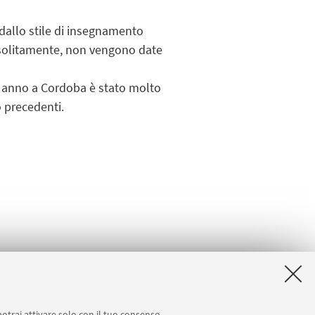
 dallo stile di insegnamento
, solitamente, non vengono date
o anno a Cordoba è stato molto
o precedenti.
potrai attivare solo con il tuo consenso.