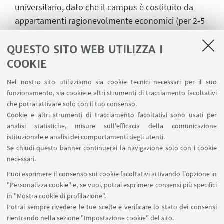
universitario, dato che il campus è costituito da
appartamenti ragionevolmente economici (per 2-5
persone) e strutture varie (palestra, piscina,
supermercato) dove vivono studenti di tante
QUESTO SITO WEB UTILIZZA I
nazionalità e di diverse facoltà. L’integrazione con
COOKIE
gli studenti stranieri è molto buona e si riesce a
Nel nostro sito utilizziamo sia cookie tecnici necessari per il suo
fare facilmente amicizia, mentre con gli studenti
funzionamento, sia cookie e altri strumenti di tracciamento facoltativi
del posto è molto più difficile, forse per una loro
che potrai attivare solo con il tuo consenso.
mentalità troppo chiusa.
Cookie e altri strumenti di tracciamento facoltativi sono usati per
analisi statistiche, misure sull'efficacia della comunicazione
Pro
istituzionale e analisi dei comportamenti degli utenti.
Se chiudi questo banner continuerai la navigazione solo con i cookie
ottime esercitazioni pratiche
necessari.
Puoi esprimere il consenso sui cookie facoltativi attivando l'opzione in
"Personalizza cookie" e, se vuoi, potrai esprimere consensi più specifici
Contro
in "Mostra cookie di profilazione".
Potrai sempre rivedere le tue scelte e verificare lo stato dei consensi
la lingua
rientrando nella sezione "Impostazione cookie" del sito.