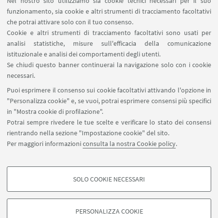
Nel nostro sito utilizziamo sia cookie tecnici necessari per il suo
funzionamento, sia cookie e altri strumenti di tracciamento facoltativi
che potrai attivare solo con il tuo consenso.
Al termine del percorso formativo i
Cookie e altri strumenti di tracciamento facoltativi sono usati per
partecipanti avranno acquisito gli
analisi statistiche, misure sull'efficacia della comunicazione
strumenti utili per orientarsi nella
istituzionale e analisi dei comportamenti degli utenti.
progettazione di una biblioteca digitale.
Se chiudi questo banner continuerai la navigazione solo con i cookie
necessari.
Puoi esprimere il consenso sui cookie facoltativi attivando l'opzione in
(L'immagine della Summer 2024 è tratta da:
"Personalizza cookie" e, se vuoi, potrai esprimere consensi più specifici
Antique illustration of Roman Forum, Italy.
in "Mostra cookie di profilazione".
Original, created by W. H. Bartlett and A.
Potrai sempre rivedere le tue scelte e verificare lo stato dei consensi
Willmore, was published in Florence, Italy,
rientrando nella sezione "Impostazione cookie" del sito.
1842, Luigi Bardi ed. – ©
Per maggiori informazioni
consulta la nostra Cookie policy
.
Marzolino/Shutterstock.com)
SOLO COOKIE NECESSARI
COOKIE DI PROFILAZIONE - FACOLTATIVI
Si tratta di cookie utilizzati per analizzare le caratteristiche della navigazione
PERSONALIZZA COOKIE
degli utenti, creare profili in base al loro comportamento sul sito, per analisi