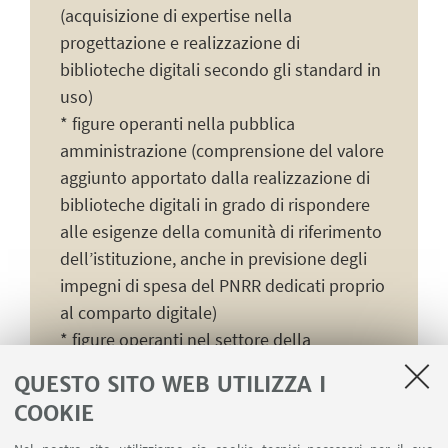
(acquisizione di expertise nella
progettazione e realizzazione di
biblioteche digitali secondo gli standard in
uso)
* figure operanti nella pubblica
amministrazione (comprensione del valore
aggiunto apportato dalla realizzazione di
biblioteche digitali in grado di rispondere
alle esigenze della comunità di riferimento
dell’istituzione, anche in previsione degli
impegni di spesa del PNRR dedicati proprio
al comparto digitale)
* figure operanti nel settore della
comunicazione storica e nell'ambiente
QUESTO SITO WEB UTILIZZA I
accademico (utilizzo consapevole di
COOKIE
tecnologie per realizzare biblioteche
digitali).