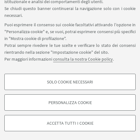
istituzionale e analisi dei comportamenti degli utenti.
Se chiudi questo banner continuerai la navigazione solo con i cookie
necessari.
Puoi esprimere il consenso sui cookie facoltativi attivando l'opzione in
"Personalizza cookie" e, se vuoi, potrai esprimere consensi più specifici
in "Mostra cookie di profilazione".
Potrai sempre rivedere le tue scelte e verificare lo stato dei consensi
rientrando nella sezione "Impostazione cookie" del sito.
Per maggiori informazioni
consulta la nostra Cookie policy
.
fam.didatticamedica@unibo.it
SOLO COOKIE NECESSARI
COOKIE DI PROFILAZIONE - FACOLTATIVI
Si tratta di cookie utilizzati per analizzare le caratteristiche della navigazione
PERSONALIZZA COOKIE
degli utenti, creare profili in base al loro comportamento sul sito, per analisi
di marketing.
©Copyright 2026 - ALMA MATER STUDIORUM - Università di
Mostra cookie di profilazione
Bologna - Via Zamboni, 33 - 40126 Bologna - PI: 01131710376 -
ACCETTA TUTTI I COOKIE
CF: 80007010376 -
Privacy
-
Note legali
-
Impostazioni Cookie
Google/Youtube Video