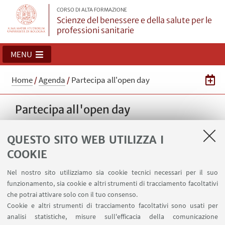
CORSO DI ALTA FORMAZIONE
Scienze del benessere e della salute per le
professioni sanitarie
MENU
Home
/
Agenda
/
Partecipa all'open day
Partecipa all'open day
QUESTO SITO WEB UTILIZZA I
08
SETTEMBRE
2025
dalle 18:00 alle 19:00
DATA:
COOKIE
Online su Teams - Evento online
LUOGO:
Nel nostro sito utilizziamo sia cookie tecnici necessari per il suo
funzionamento, sia cookie e altri strumenti di tracciamento facoltativi
che potrai attivare solo con il tuo consenso.
Iscriviti
Cookie e altri strumenti di tracciamento facoltativi sono usati per
analisi statistiche, misure sull'efficacia della comunicazione
Iscriviti all'evento