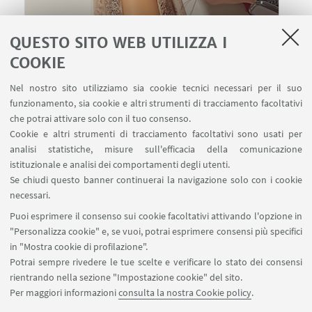
QUESTO SITO WEB UTILIZZA I
COOKIE
28
MAGGIO
2026
dalle 9:00 alle 12:00
DATA:
Nel nostro sito utilizziamo sia cookie tecnici necessari per il suo
funzionamento, sia cookie e altri strumenti di tracciamento facoltativi
Clinical Skills Lab
LUOGO:
che potrai attivare solo con il tuo consenso.
Tirocinio
TIPO:
Cookie e altri strumenti di tracciamento facoltativi sono usati per
analisi statistiche, misure sull'efficacia della comunicazione
istituzionale e analisi dei comportamenti degli utenti.
Se chiudi questo banner continuerai la navigazione solo con i cookie
necessari.
Puoi esprimere il consenso sui cookie facoltativi attivando l'opzione in
DIMEVET, Via Tolara di Sopra 50, 40064 Ozzano
"Personalizza cookie" e, se vuoi, potrai esprimere consensi più specifici
dell'Emilia (BO), Italy
in "Mostra cookie di profilazione".
+39 051 2097057
Potrai sempre rivedere le tue scelte e verificare lo stato dei consensi
dimevet.csl@unibo.it
rientrando nella sezione "Impostazione cookie" del sito.
Per maggiori informazioni
consulta la nostra Cookie policy
.
Contatti